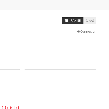
PANIER
(vide)
Connexion
,00 € ht