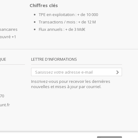
Chiffres clés
TPE en exploitation : + de 10 000
Transactions / mois : + de 12 M
bancaires
Flux annuels : + de 3 Md€
 ouvré +1
QUE
LETTRE D'INFORMATIONS
Inscrivez-vous pour recevoir les dernières
nouvelles et mises à jour par courriel.
270
nt.fr