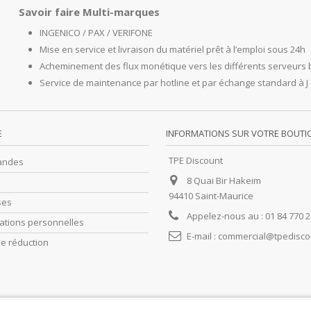
Savoir faire Multi-marques
INGENICO / PAX / VERIFONE
Mise en service et livraison du matériel prêt à l’emploi sous 24h
Acheminement des flux monétique vers les différents serveurs 
Service de maintenance par hotline et par échange standard à J
E
INFORMATIONS SUR VOTRE BOUTI
TPE Discount
andes
8 Quai Bir Hakeim
94410 Saint-Maurice
ses
Appelez-nous au :
01 84 770 
ations personnelles
E-mail :
commercial@tpediscou
e réduction